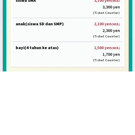
3,100 yen
(WEB)
3,300 yen
(Ticket Counter)
2,100 yen
(WEB)
2,300 yen
(Ticket Counter)
1,500 yen
(WEB)
1,700 yen
(Ticket Counter)
TOKYO DIAMOND TOUR
(150m＆250m+Lounge)
[Waktu keberangkatan] ①12:00 ②13:00
③14:00 ④15:00 ⑤16:00 ⑥17:00 ⑦18:00
7,000 yen
6,500 yen