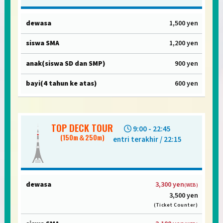
siswa
1,500 yen
SMA
1,200 yen
anak
900 yen
(siswa
SD
600 yen
dan
SMP)
TOP DECK TOUR
9:00 - 22:45
bayi
(150m＆250m)
entri terakhir / 22:15
(4
tahun
ke
atas)
3,300 yen
(WEB)
3,500 yen
(Ticket Counter)